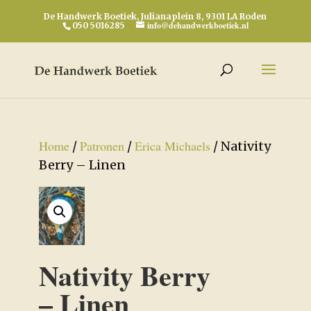
De Handwerk Boetiek, Julianaplein 8, 9301 LA Roden
info@dehandwerkboetiek.nl
050 5016285
Home
Patronen
Erica Michaels
/
/
/ Nativity
Berry – Linen
Nativity Berry
– Linen