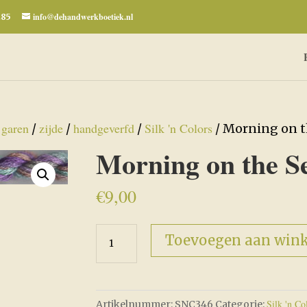
info@dehandwerkboetiek.nl
285
garen
zijde
handgeverfd
Silk 'n Colors
/
/
/
/
/ Morning on 
Morning on the S
€
9,00
Morning
Toevoegen aan win
on
the
Seine
Silk 'n Co
Artikelnummer:
SNC346
Categorie:
-