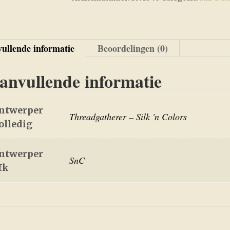
SNC346
aantal
ullende informatie
Beoordelingen (0)
anvullende informatie
ntwerper
Threadgatherer – Silk 'n Colors
olledig
ntwerper
SnC
fk