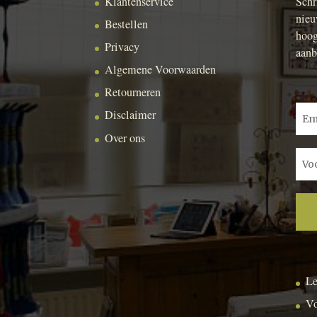
Klantenservice
Schr
nieu
Bestellen
hoog
Privacy
aanb
Algemene Voorwaarden
Retourneren
Disclaimer
Over ons
Le
Vo