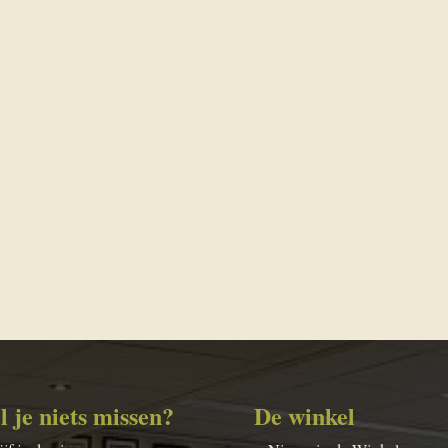
l je niets missen?
De winkel