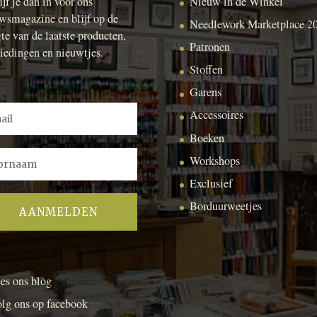
ijf je dan in voor ons
Nieuw in de Winkel
wsmagazine en blijf op de
Needlework Marketplace 2
te van de laatste producten,
Patronen
iedingen en nieuwtjes.
Stoffen
Garens
Accessoires
Boeken
Workshops
Exclusief
Borduurweetjes
es ons blog
lg ons op facebook