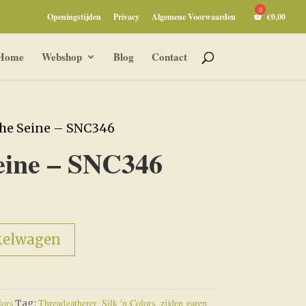
Openingstijden
Privacy
Algemene Voorwaarden
€
0,00
Home
Webshop
Blog
Contact
the Seine – SNC346
eine – SNC346
kelwagen
lors
Threadgatherer, Silk 'n Colors, zijden garen
Tag: