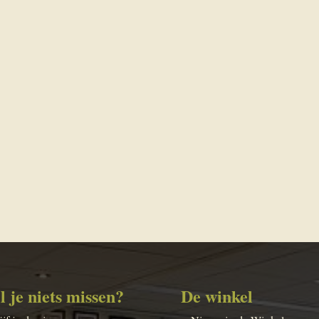
l je niets missen?
De winkel