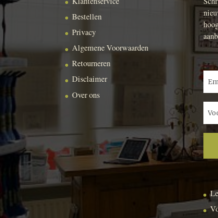
Klantenservice
Schr
nieu
Bestellen
hoog
Privacy
aanb
Algemene Voorwaarden
Retourneren
Disclaimer
Over ons
Le
Vo