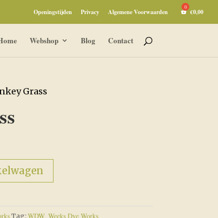
Openingstijden
Privacy
Algemene Voorwaarden
€
0,00
Home
Webshop
Blog
Contact
nkey Grass
ss
kelwagen
rks
WDW, Weeks Dye Works
Tag: