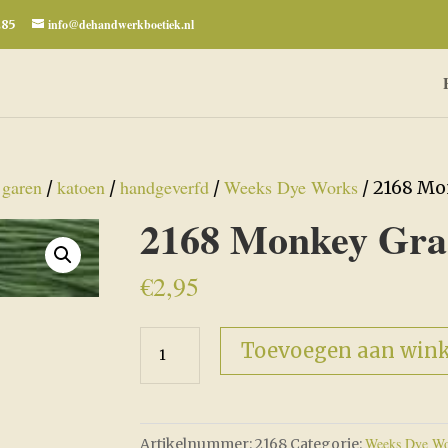
info@dehandwerkboetiek.nl
285
garen
katoen
handgeverfd
Weeks Dye Works
/
/
/
/
/ 2168 Mo
2168 Monkey Gra
€
2,95
2168
Toevoegen aan win
Monkey
Grass
aantal
Weeks Dye Wo
Artikelnummer:
2168
Categorie: