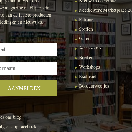
ijf je dan in voor ons
Nieuw in de Winkel
wsmagazine en blijf op de
Needlework Marketplace 2
te van de laatste producten,
Patronen
iedingen en nieuwtjes.
Stoffen
Garens
Accessoires
Boeken
Workshops
Exclusief
Borduurweetjes
es ons blog
lg ons op facebook