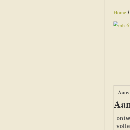
Home
Aanvu
Aan
ontw
voll