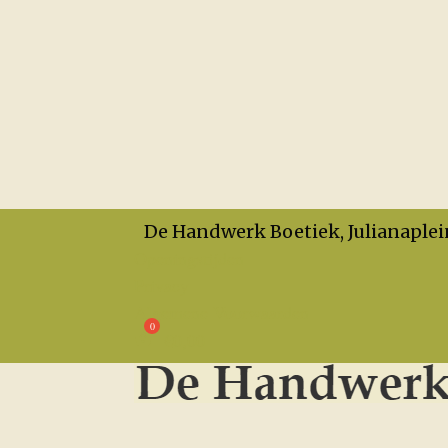
De Handwerk Boetiek, Julianaplei
Openingstijden
Privacy
Algemene Voorwaarden
€
0,00