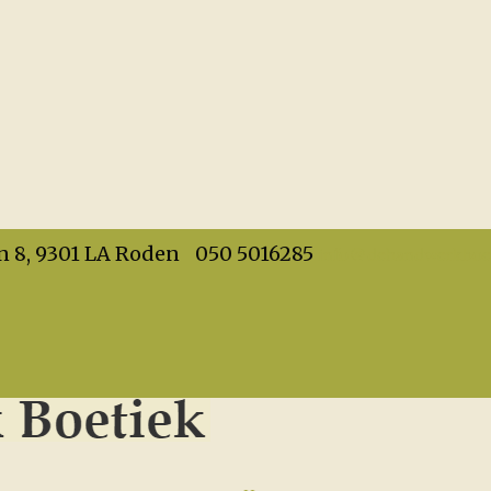
info@dehandwerkboet
n 8, 9301 LA Roden
050 5016285