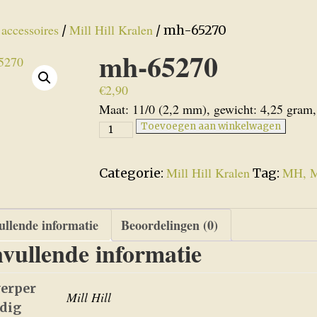
accessoires
Mill Hill Kralen
/
/
/ mh-65270
mh-65270
€
2,90
Maat: 11/0 (2,2 mm), gewicht: 4,25 gram,
mh-
Toevoegen aan winkelwagen
65270
aantal
Mill Hill Kralen
MH, Mi
Categorie:
Tag:
llende informatie
Beoordelingen (0)
vullende informatie
erper
Mill Hill
edig