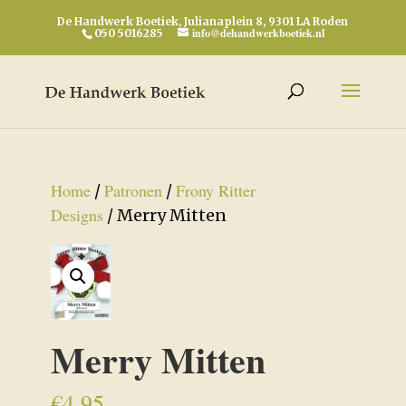
De Handwerk Boetiek, Julianaplein 8, 9301 LA Roden
info@dehandwerkboetiek.nl
050 5016285
Home
Patronen
Frony Ritter
/
/
Designs
/ Merry Mitten
Merry Mitten
€
4,95