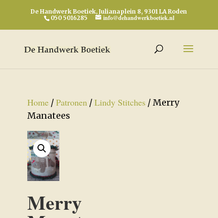
De Handwerk Boetiek, Julianaplein 8, 9301 LA Roden
info@dehandwerkboetiek.nl
050 5016285
Home
Patronen
Lindy Stitches
/
/
/ Merry
Manatees
Merry