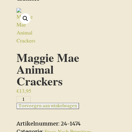
Maggie Mae
Animal
Crackers
€
13,95
Maggie
Mae
Toevoegen aan winkelwagen
Animal
Crackers
Artikelnummer:
24-1474
aantal
Stacy Nash Primitives
Categorie: