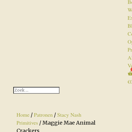
B
W
Ex
B
C
O
P
A
V
€
Home
Patronen
Stacy Nash
/
/
Primitives
/ Maggie Mae Animal
Crackers