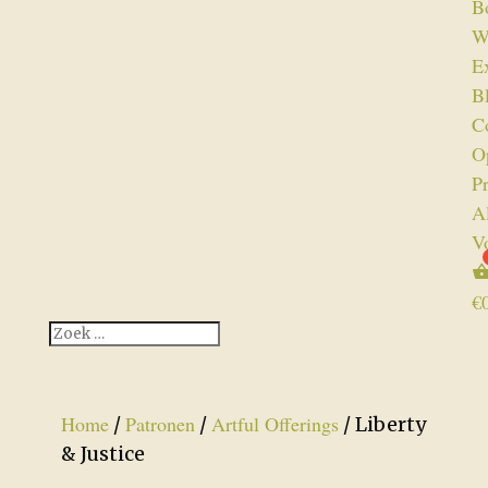
B
W
Ex
B
C
O
P
A
V
€
Home
Patronen
Artful Offerings
/
/
/ Liberty
& Justice