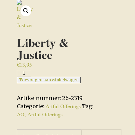
Liberty &
Justice
€
13,95
Liberty
&
Toevoegen aan winkelwagen
Justice
aantal
Artikelnummer:
26-2319
Artful Offerings
Categorie:
Tag:
AO, Artful Offerings