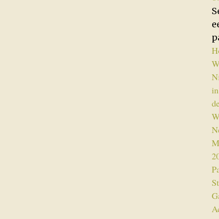
S
e
p
H
W
N
in
d
W
N
M
2
P
St
G
A