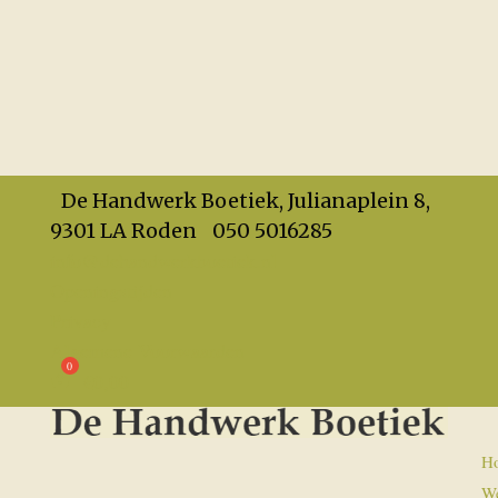
De Handwerk Boetiek, Julianaplein 8,
9301 LA Roden
050 5016285
info@dehandwerkboetiek.nl
Openingstijden
Privacy
Algemene Voorwaarden
€
0,00
H
W