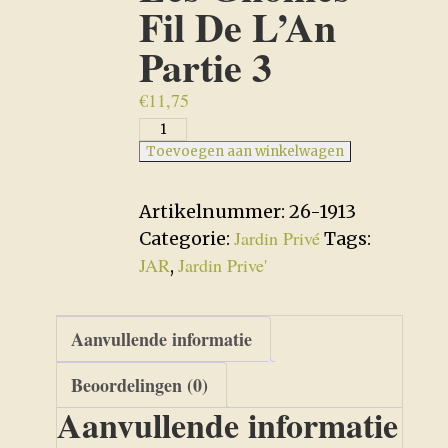
Fil De L’An
Partie 3
€
11,75
Les
Gnomes
Toevoegen aan winkelwagen
Fil
De
Artikelnummer:
26-1913
L'An
Jardin Privé
Categorie:
Tags:
Partie
JAR
Jardin Prive'
,
3
aantal
Aanvullende informatie
Beoordelingen (0)
Aanvullende informatie