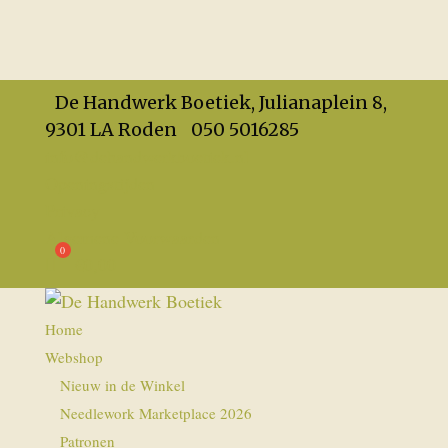
De Handwerk Boetiek, Julianaplein 8,
9301 LA Roden
050 5016285
info@dehandwerkboetiek.nl
Openingstijden
Privacy
Algemene Voorwaarden
€
0,00
Home
Webshop
Nieuw in de Winkel
Needlework Marketplace 2026
Patronen