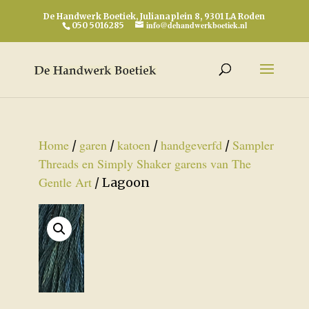
De Handwerk Boetiek, Julianaplein 8, 9301 LA Roden
info@dehandwerkboetiek.nl
050 5016285
Home
garen
katoen
handgeverfd
Sampler
/
/
/
/
Threads en Simply Shaker garens van The
Gentle Art
/ Lagoon