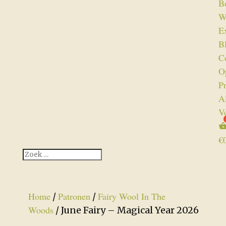
B
W
Ex
B
C
O
P
A
V
€
Home
Patronen
Fairy Wool In The
/
/
Woods
/ June Fairy – Magical Year 2026