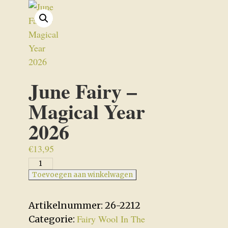
June Fairy –
Magical Year
2026
€
13,95
June
Fairy
Toevoegen aan winkelwagen
-
Magical
Artikelnummer:
26-2212
Year
Fairy Wool In The
Categorie: