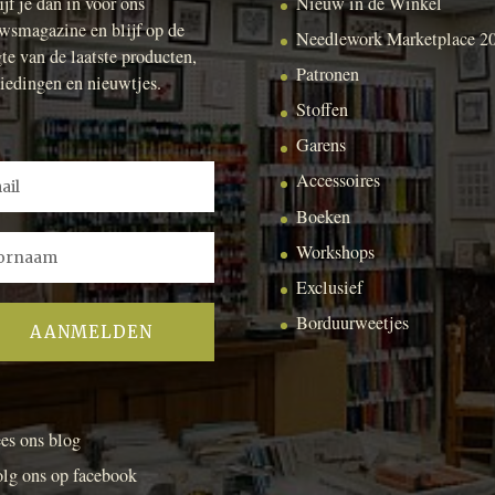
ijf je dan in voor ons
Nieuw in de Winkel
wsmagazine en blijf op de
Needlework Marketplace 2
te van de laatste producten,
Patronen
iedingen en nieuwtjes.
Stoffen
Garens
Accessoires
Boeken
Workshops
Exclusief
Borduurweetjes
es ons blog
lg ons op facebook