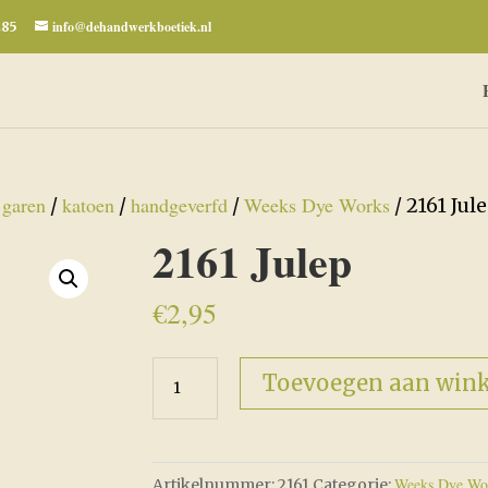
info@dehandwerkboetiek.nl
285
garen
katoen
handgeverfd
Weeks Dye Works
/
/
/
/
/ 2161 Jul
2161 Julep
€
2,95
2161
Toevoegen aan win
Julep
aantal
Weeks Dye Wo
Artikelnummer:
2161
Categorie: