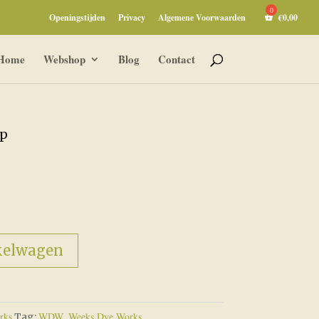
Openingstijden
Privacy
Algemene Voorwaarden
€
0,00
Home
Webshop
Blog
Contact
ep
kelwagen
rks
WDW, Weeks Dye Works
Tag: