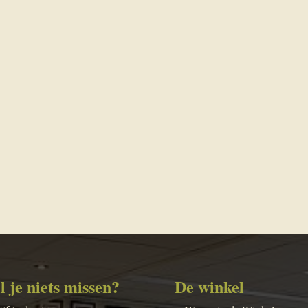
l je niets missen?
De winkel