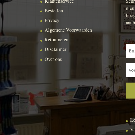
Klantenservice
Schr
nieu
Bestellen
hoog
Privacy
aanb
Algemene Voorwaarden
Retourneren
Disclaimer
Over ons
Le
Vo