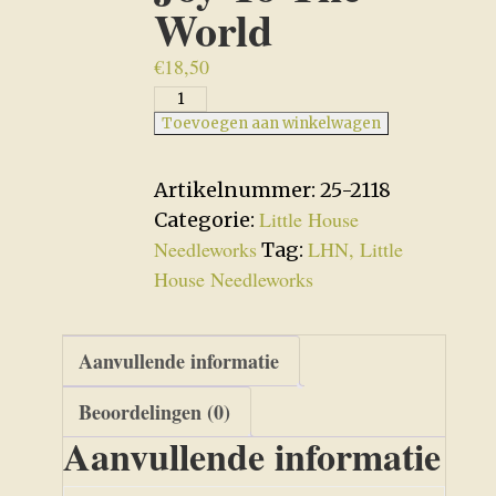
World
€
18,50
Joy
To
Toevoegen aan winkelwagen
The
World
Artikelnummer:
25-2118
aantal
Little House
Categorie:
Needleworks
LHN, Little
Tag:
House Needleworks
Aanvullende informatie
Beoordelingen (0)
Aanvullende informatie