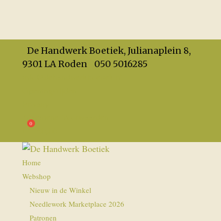
De Handwerk Boetiek, Julianaplein 8,
9301 LA Roden
050 5016285
info@dehandwerkboetiek.nl
Openingstijden
Privacy
Algemene Voorwaarden
€
0,00
Home
Webshop
Nieuw in de Winkel
Needlework Marketplace 2026
Patronen