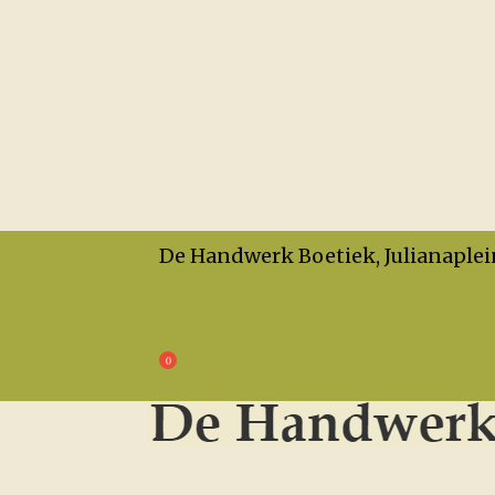
De Handwerk Boetiek, Julianaplei
Openingstijden
Privacy
Algemene Voorwaarden
€
0,00