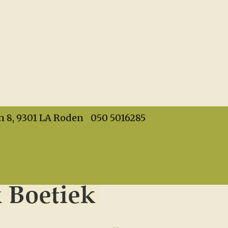
info@dehandwerkboet
n 8, 9301 LA Roden
050 5016285