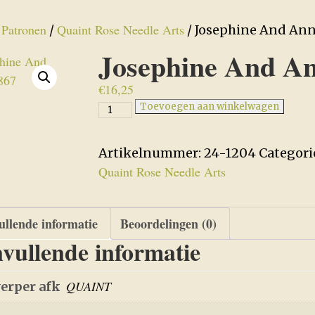
Patronen
Quaint Rose Needle Arts
/
/
/ Josephine And Ann
Josephine And An
€
16,25
Josephine
Toevoegen aan winkelwagen
And
Anne
Artikelnummer:
24-1204
Categori
1867
Quaint Rose Needle Arts
aantal
llende informatie
Beoordelingen (0)
vullende informatie
QUAINT
erper afk