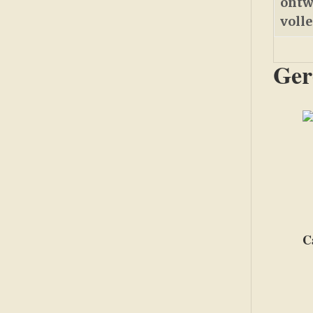
ontw
voll
Ger
C