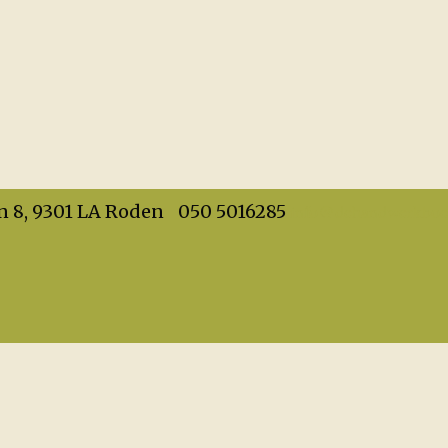
info@dehandwerkboet
n 8, 9301 LA Roden
050 5016285