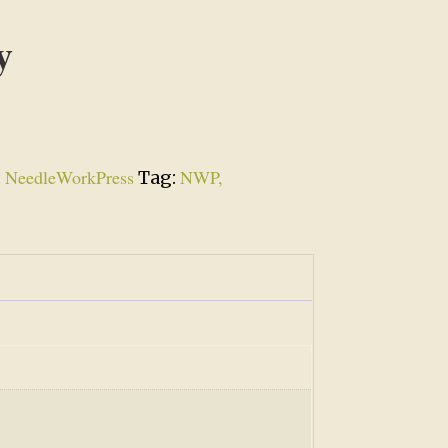
y
NeedleWorkPress
NWP,
:
Tag: