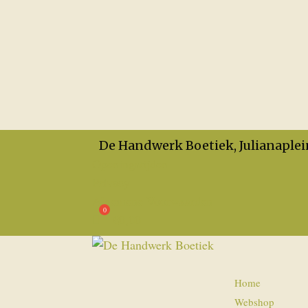
De Handwerk Boetiek, Julianaplei
Openingstijden
Privacy
Algemene Voorwaarden
€
0,00
Home
Webshop