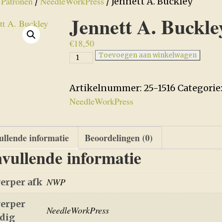
Patronen
NeedleWorkPress
/
/
/ Jennett A. Buckley
Jennett A. Buckle
€
18,50
Jennett
Toevoegen aan winkelwagen
A.
Buckley
Artikelnummer:
25-1516
Categorie
aantal
NeedleWorkPress
llende informatie
Beoordelingen (0)
vullende informatie
NWP
erper afk
erper
NeedleWorkPress
edig