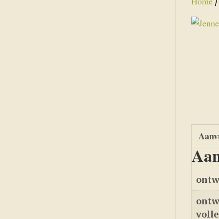
Home
Aanvu
Aan
ontw
ontw
voll