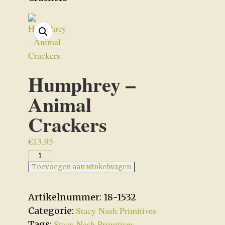
Humphrey –
Animal
Crackers
€
13,95
Humphrey
-
Toevoegen aan winkelwagen
Animal
Crackers
Artikelnummer:
18-1532
aantal
Stacy Nash Primitives
Categorie:
Stacy Nash Primitives
Tags:
,