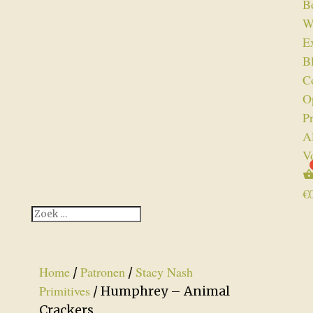
B
W
Ex
B
C
O
P
A
V
€
Home
Patronen
Stacy Nash
/
/
Primitives
/ Humphrey – Animal
Crackers