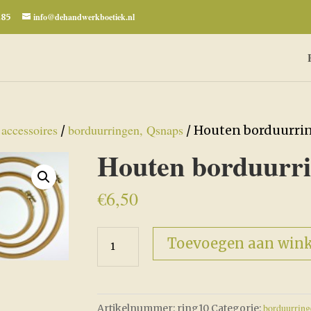
info@dehandwerkboetiek.nl
285
accessoires
borduurringen, Qsnaps
/
/
/ Houten borduurri
Houten borduurri
€
6,50
Houten
Toevoegen aan win
borduurring
10,5cm
aantal
borduurring
Artikelnummer:
ring10
Categorie: