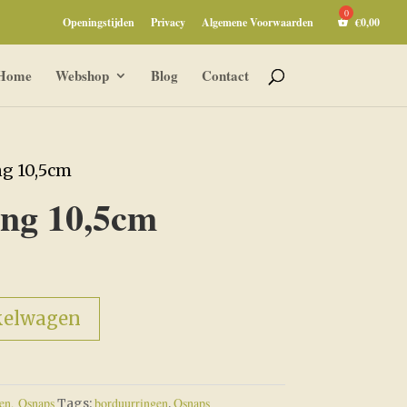
Openingstijden
Privacy
Algemene Voorwaarden
€
0,00
Home
Webshop
Blog
Contact
ng 10,5cm
ng 10,5cm
kelwagen
en, Qsnaps
borduurringen
Qsnaps
Tags:
,