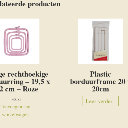
lateerde producten
e rechthoekige
Plastic
uurring – 19,5 x
borduurframe 20 
2 cm – Roze
20cm
€
8,85
Lees verder
Toevoegen aan
winkelwagen