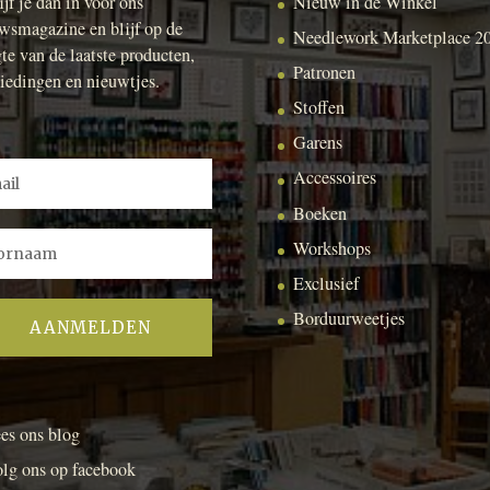
ijf je dan in voor ons
Nieuw in de Winkel
wsmagazine en blijf op de
Needlework Marketplace 2
te van de laatste producten,
Patronen
iedingen en nieuwtjes.
Stoffen
Garens
Accessoires
Boeken
Workshops
Exclusief
Borduurweetjes
es ons blog
lg ons op facebook