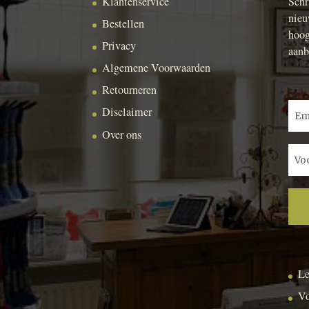
Klantenservice
Schr
nieu
Bestellen
hoog
Privacy
aanb
Algemene Voorwaarden
Retourneren
Disclaimer
Over ons
Le
Vo