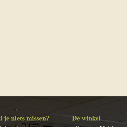
l je niets missen?
De winkel