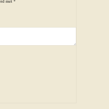
eerd met
*