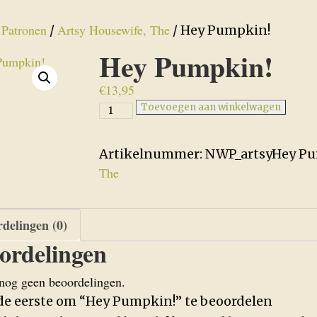
Patronen
Artsy Housewife, The
/
/
/ Hey Pumpkin!
Hey Pumpkin!
€
13,95
Hey
Toevoegen aan winkelwagen
Pumpkin!
aantal
Artikelnummer:
NWP_artsyHey Pu
The
delingen (0)
ordelingen
 nog geen beoordelingen.
de eerste om “Hey Pumpkin!” te beoordelen