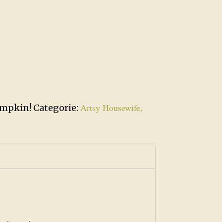
Artsy Housewife,
mpkin!
Categorie: