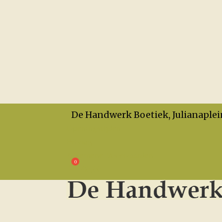
De Handwerk Boetiek, Julianaplei
Openingstijden
Privacy
Algemene Voorwaarden
€
0,00