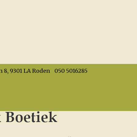
info@dehandwerkboet
n 8, 9301 LA Roden
050 5016285