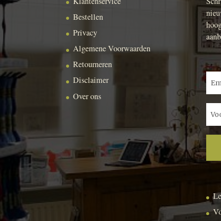
Klantenservice
Schr
nieu
Bestellen
hoog
Privacy
aanb
Algemene Voorwaarden
Retourneren
Disclaimer
Over ons
Le
Vo