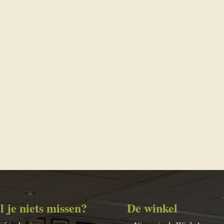
l je niets missen?
De winkel