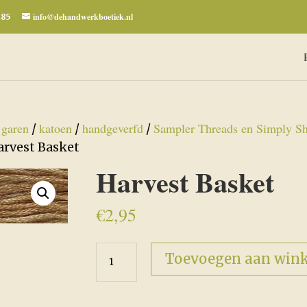
info@dehandwerkboetiek.nl
285
garen
katoen
handgeverfd
Sampler Threads en Simply Sh
/
/
/
/
arvest Basket
Harvest Basket
€
2,95
Harvest
Toevoegen aan win
Basket
aantal