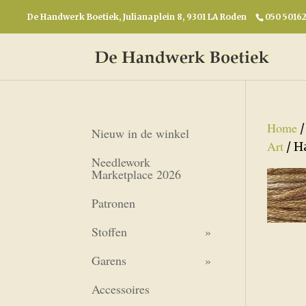
De Handwerk Boetiek, Julianaplein 8, 9301 LA Roden
050 5016
Home
Nieuw in de winkel
Art
/ H
Needlework
Marketplace 2026
Patronen
Stoffen
Garens
Accessoires