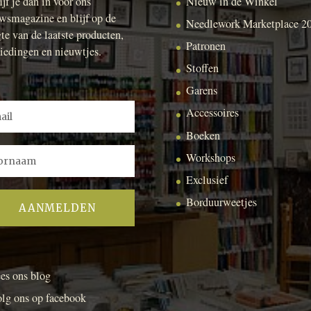
ijf je dan in voor ons
Nieuw in de Winkel
wsmagazine en blijf op de
Needlework Marketplace 2
te van de laatste producten,
Patronen
iedingen en nieuwtjes.
Stoffen
Garens
Accessoires
Boeken
Workshops
Exclusief
Borduurweetjes
es ons blog
lg ons op facebook