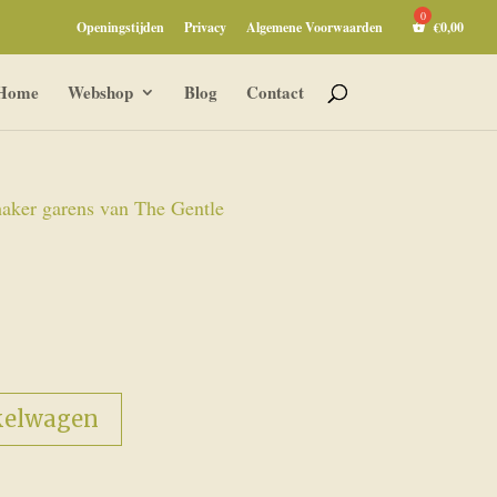
Openingstijden
Privacy
Algemene Voorwaarden
€
0,00
Home
Webshop
Blog
Contact
aker garens van The Gentle
kelwagen