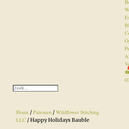
B
W
Ex
B
C
O
P
A
V
€
Home
Patronen
Wildflower Stitching
/
/
LLC
/ Happy Holidays Bauble