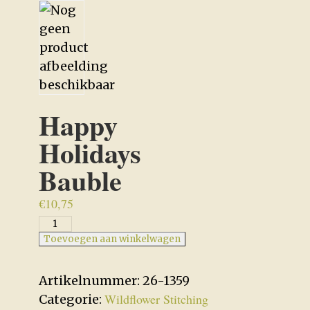
Happy
Holidays
Bauble
€
10,75
Happy
Holidays
Toevoegen aan winkelwagen
Bauble
aantal
Artikelnummer:
26-1359
Wildflower Stitching
Categorie: