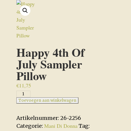
Happy 4th Of
July Sampler
Pillow
€
11,75
Happy
4th
Toevoegen aan winkelwagen
Of
July
Artikelnummer:
26-2256
Sampler
Mani Di Donna
Categorie:
Tag: