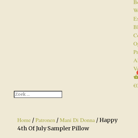
B
W
Ex
B
C
O
P
A
V
€
Home
Patronen
Mani Di Donna
/
/
/ Happy
4th Of July Sampler Pillow