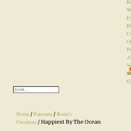
B
W
Ex
B
C
O
P
A
V
€
Home
Patronen
Romy's
/
/
Creations
/ Happiest By The Ocean