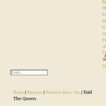
B
W
Ex
B
C
O
P
A
V
€
Home
Patronen
Primitive Hare, The
/
/
/ Hail
The Queen