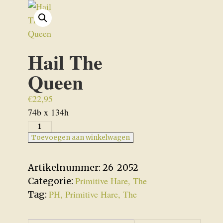
Hail The
Queen
€
22,95
74b x 134h
Hail
The
Toevoegen aan winkelwagen
Queen
aantal
Artikelnummer:
26-2052
Primitive Hare, The
Categorie:
PH, Primitive Hare, The
Tag: