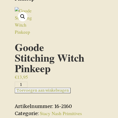
Goode
Stitching Witch
Pinkeep
€
13,95
Goode
Stitching
Toevoegen aan winkelwagen
Witch
Pinkeep
Artikelnummer:
16-2160
aantal
Stacy Nash Primitives
Categorie: