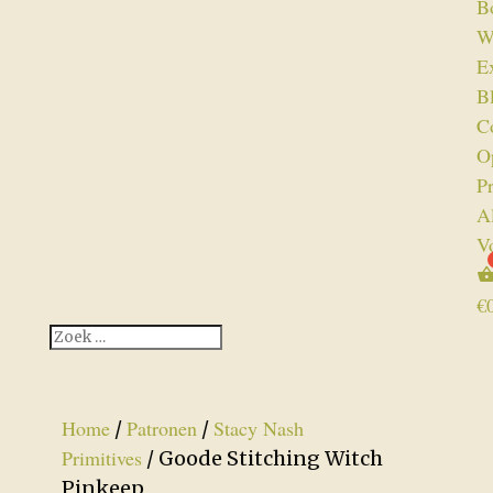
B
W
Ex
B
C
O
P
A
V
€
Home
Patronen
Stacy Nash
/
/
Primitives
/ Goode Stitching Witch
Pinkeep