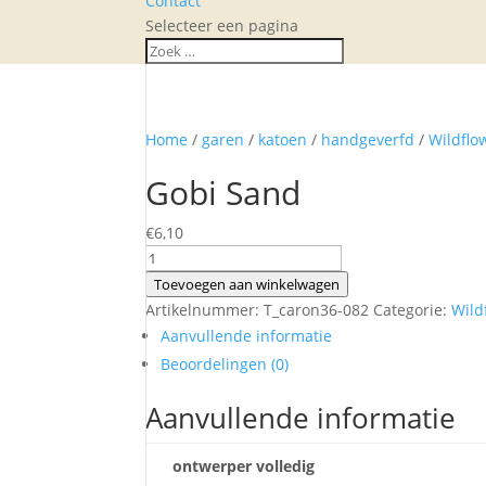
Contact
Selecteer een pagina
Home
/
garen
/
katoen
/
handgeverfd
/
Wildflo
Gobi Sand
€
6,10
Gobi
Sand
Toevoegen aan winkelwagen
aantal
Artikelnummer:
T_caron36-082
Categorie:
Wild
Aanvullende informatie
Beoordelingen (0)
Aanvullende informatie
ontwerper volledig