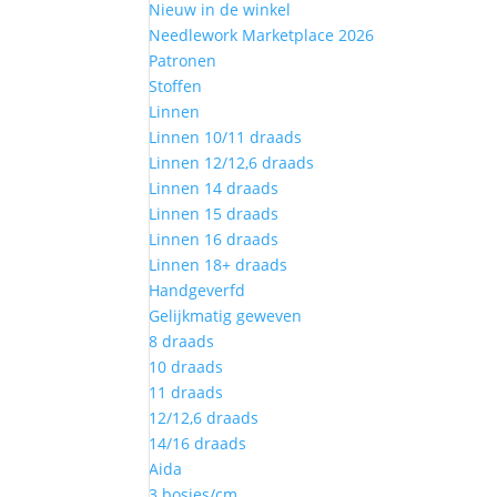
Nieuw in de winkel
Needlework Marketplace 2026
Patronen
Stoffen
Linnen
Linnen 10/11 draads
Linnen 12/12,6 draads
Linnen 14 draads
Linnen 15 draads
Linnen 16 draads
Linnen 18+ draads
Handgeverfd
Gelijkmatig geweven
8 draads
10 draads
11 draads
12/12,6 draads
14/16 draads
Aida
3 bosjes/cm