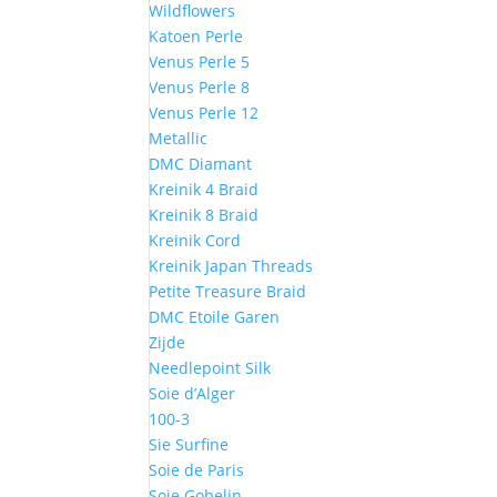
Wildflowers
Katoen Perle
Venus Perle 5
Venus Perle 8
Venus Perle 12
Metallic
DMC Diamant
Kreinik 4 Braid
Kreinik 8 Braid
Kreinik Cord
Kreinik Japan Threads
Petite Treasure Braid
DMC Etoile Garen
Zijde
Needlepoint Silk
Soie d’Alger
100-3
Sie Surfine
Soie de Paris
Soie Gobelin