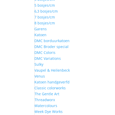
5 bosjes/cm
6,3 bosjes/cm
7 bosjes/cm
8 bosjes/cm
Garens
Katoen
DMC borduurkatoen
DMC Broder special
DMC Coloris
DMC Variations
Sulky
Vaupel & Heilenbeck
Venus
Katoen handgeverfd
Classic colorworks
The Gentle Art
Threadworx
Watercolours
Week Dye Works