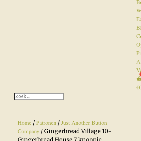
B
W
Ex
B
C
O
P
A
V
€
Home
Patronen
Just Another Button
/
/
Company
/ Gingerbread Village 10-
Gingerbread House 7 knoopje