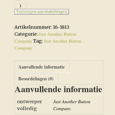
Gingerbread
Village
Toevoegen aan winkelwagen
10-
Gingerbread
Artikelnummer:
16-1813
House
Just Another Button
Categorie:
7
Company
Just Another Button
Tag:
knoopje
Company
aantal
Aanvullende informatie
Beoordelingen (0)
Aanvullende informatie
Just Another Button
ontwerper
Company
volledig