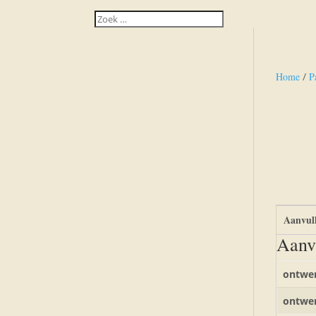
Home
/
P
Aanvull
Aanv
ontwer
ontwer