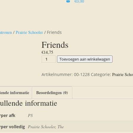
€
0,00
atronen
/
Prairie Schooler
/ Friends
Friends
€
14,75
Friends
Toevoegen aan winkelwagen
aantal
Artikelnummer:
00-1228
Categorie:
Prairie Scho
ende informatie
Beoordelingen (0)
ullende informatie
per afk
PS
per volledig
Prairie Schooler, The