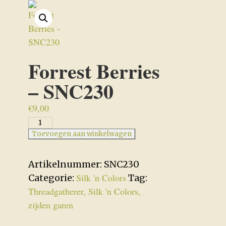
Forrest Berries
– SNC230
€
9,00
Forrest
Berries
Toevoegen aan winkelwagen
-
SNC230
Artikelnummer:
SNC230
aantal
Silk 'n Colors
Categorie:
Tag:
Threadgatherer, Silk 'n Colors,
zijden garen