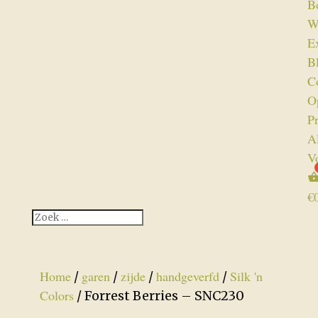
B
W
Ex
B
C
O
P
A
V
€
Home
garen
zijde
handgeverfd
Silk 'n
/
/
/
/
Colors
/ Forrest Berries – SNC230