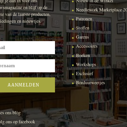
ijf je dan in voor ons
Nieuw in de Winkel
wsmagazine en blijf op de
Needlework Marketplace 2
te van de laatste producten,
Patronen
iedingen en nieuwtjes.
Stoffen
Garens
Accessoires
Boeken
Workshops
Exclusief
Borduurweetjes
es ons blog
lg ons op facebook