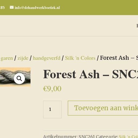
info@dehandwerkboetiek.nl
285
garen
zijde
handgeverfd
Silk 'n Colors
/
/
/
/
/ Forest Ash –
Forest Ash – SNC
€
9,00
Forest
Toevoegen aan win
Ash
-
SNC261
Silk 'n Col
Artikelnummer:
SNC261
Categorie:
aantal