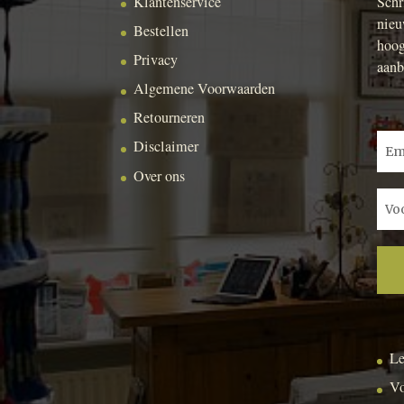
Klantenservice
Schr
nieu
Bestellen
hoog
Privacy
aanb
Algemene Voorwaarden
Retourneren
Disclaimer
Over ons
Le
Vo