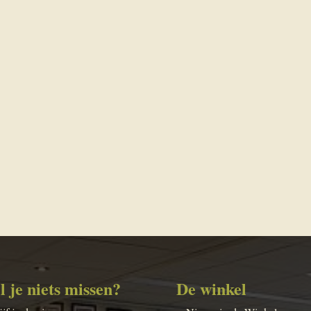
l je niets missen?
De winkel