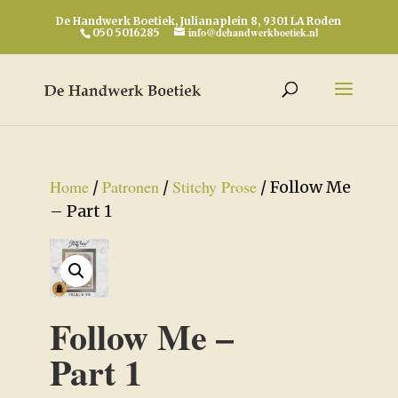
De Handwerk Boetiek, Julianaplein 8, 9301 LA Roden
info@dehandwerkboetiek.nl
050 5016285
Home
Patronen
Stitchy Prose
/
/
/ Follow Me
– Part 1
Follow Me –
Part 1