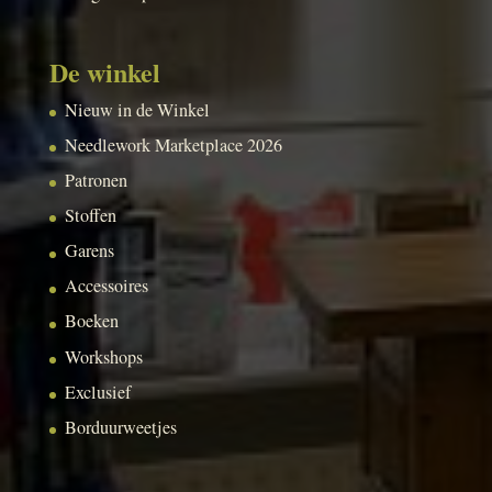
De winkel
Nieuw in de Winkel
Needlework Marketplace 2026
Patronen
Stoffen
Garens
Accessoires
Boeken
Workshops
Exclusief
Borduurweetjes