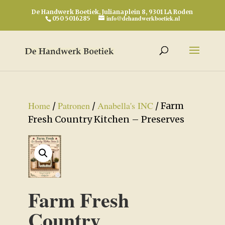
De Handwerk Boetiek, Julianaplein 8, 9301 LA Roden
info@dehandwerkboetiek.nl
050 5016285
Home
Patronen
Anabella's INC
/
/
/ Farm
Fresh Country Kitchen – Preserves
Farm Fresh
Country