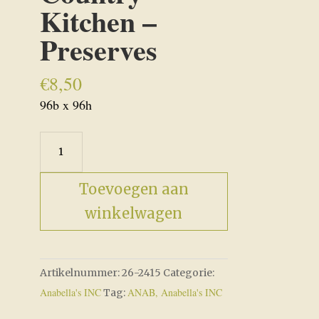
Kitchen –
Preserves
€
8,50
96b x 96h
Farm
Fresh
Country
Toevoegen aan
Kitchen
winkelwagen
-
Preserves
aantal
Artikelnummer:
26-2415
Categorie:
Anabella's INC
ANAB, Anabella's INC
Tag: