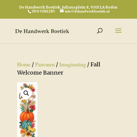
De Handwerk Boetiek, Julianaplein 8, 9301 LA Roden
info@dehandwerkboetiek.nl
050 5016285
Home
Patronen
Imaginating
/
/
/ Fall
Welcome Banner