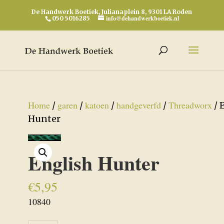
De Handwerk Boetiek, Julianaplein 8, 9301 LA Roden
info@dehandwerkboetiek.nl
050 5016285
Home
garen
katoen
handgeverfd
Threadworx
/
/
/
/
/ 
Hunter
English Hunter
€
5,95
10840