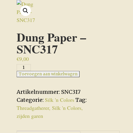
Dung Paper –
SNC317
€
9,00
Dung
Paper
Toevoegen aan winkelwagen
-
SNC317
Artikelnummer:
SNC317
aantal
Silk 'n Colors
Categorie:
Tag:
Threadgatherer, Silk 'n Colors,
zijden garen