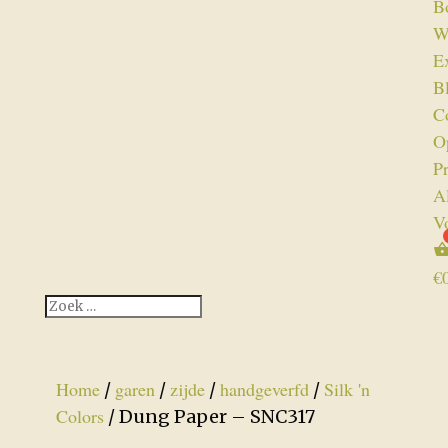
B
W
Ex
B
C
O
P
A
V
€
Home
garen
zijde
handgeverfd
Silk 'n
/
/
/
/
Colors
/ Dung Paper – SNC317