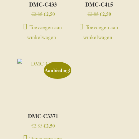
DMC-C433
DMC-C415
Oorspronkelijke
€
2,50
Huidige
Oorspronkelijke
€
2,50
Huidige
€
2,85
€
2,85
prijs
prijs
prijs
prijs
Toevoegen aan
Toevoegen aan
was:
is:
was:
is:
winkelwagen
winkelwagen
€2,85.
€2,50.
€2,85.
€2,50.
Aanbieding!
DMC-C3371
Oorspronkelijke
€
2,50
Huidige
€
2,85
prijs
prijs
Toevoegen aan