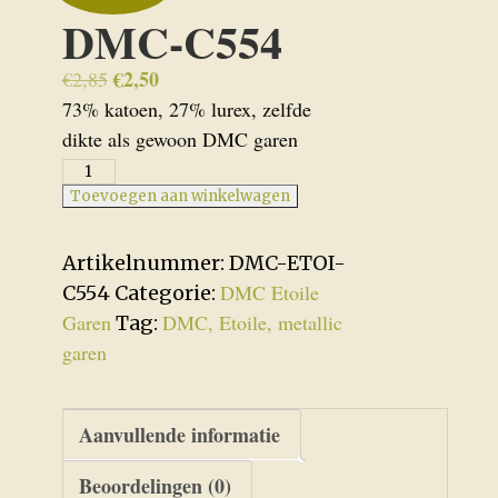
DMC-C554
Oorspronkelijke
€
2,50
Huidige
€
2,85
prijs
prijs
73% katoen, 27% lurex, zelfde
was:
is:
dikte als gewoon DMC garen
€2,85.
€2,50.
DMC-
C554
Toevoegen aan winkelwagen
aantal
Artikelnummer:
DMC-ETOI-
DMC Etoile
C554
Categorie:
Garen
DMC, Etoile, metallic
Tag:
garen
Aanvullende informatie
Beoordelingen (0)