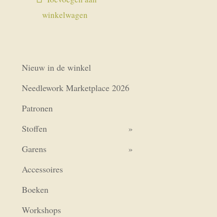
was:
is:
winkelwagen
€2,85.
€2,50.
Nieuw in de winkel
Needlework Marketplace 2026
Patronen
Stoffen
Garens
Accessoires
Boeken
Workshops