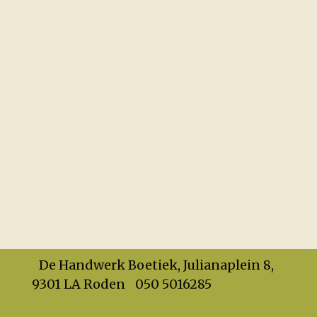
De Handwerk Boetiek, Julianaplein 8,
9301 LA Roden
050 5016285
info@dehandwerkboetiek.nl