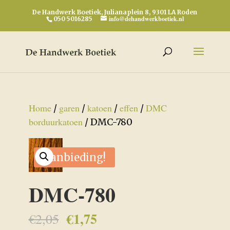
De Handwerk Boetiek, Julianaplein 8, 9301 LA Roden
info@dehandwerkboetiek.nl
050 5016285
Home
garen
katoen
effen
DMC
/
/
/
/
borduurkatoen
/ DMC-780
Aanbieding!
DMC-780
€
1,75
Oorspronkelijke
Huidige
€
2,05