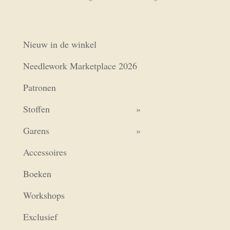
was:
is:
€2,05.
€1,75.
Nieuw in de winkel
Needlework Marketplace 2026
Patronen
Stoffen
Garens
Accessoires
Boeken
Workshops
Exclusief