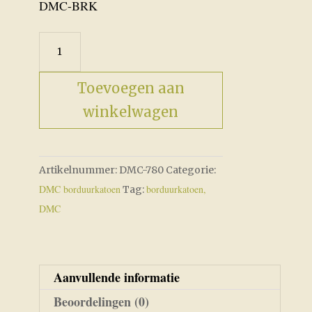
prijs
prijs
DMC-BRK
was:
is:
€2,05.
€1,75.
DMC-
780
aantal
Toevoegen aan
winkelwagen
Artikelnummer:
DMC-780
Categorie:
DMC borduurkatoen
borduurkatoen,
Tag:
DMC
Aanvullende informatie
Beoordelingen (0)