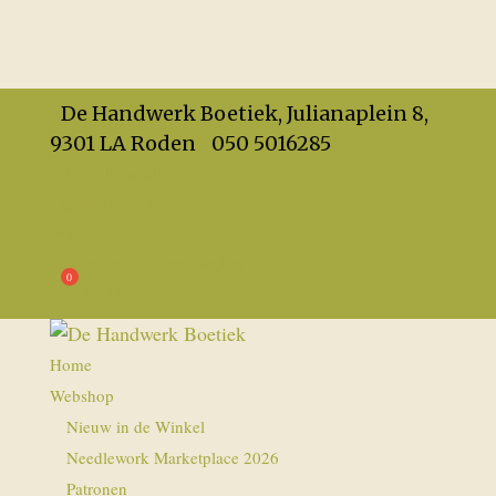
De Handwerk Boetiek, Julianaplein 8,
9301 LA Roden
050 5016285
info@dehandwerkboetiek.nl
Openingstijden
Privacy
Algemene Voorwaarden
€
0,00
Home
Webshop
Nieuw in de Winkel
Needlework Marketplace 2026
Patronen