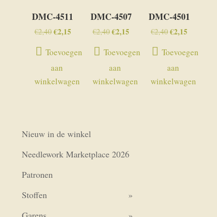
DMC-4511
DMC-4507
DMC-4501
Oorspronkelijke
€
2,15
Huidige
Oorspronkelijke
€
2,15
Huidige
Oorspronkelijk
€
2,15
Huidige
€
2,40
€
2,40
€
2,40
prijs
prijs
prijs
prijs
prijs
prijs
Toevoegen
Toevoegen
Toevoegen
was:
is:
was:
is:
was:
is:
aan
aan
aan
€2,40.
€2,15.
€2,40.
€2,15.
€2,40.
€2,15.
winkelwagen
winkelwagen
winkelwagen
Nieuw in de winkel
Needlework Marketplace 2026
Patronen
Stoffen
Garens