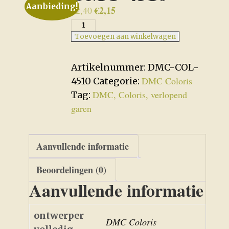
Aanbieding!
Oorspronkelijke
€
2,15
Huidige
€
2,40
prijs
prijs
DMC-
was:
is:
4510
Toevoegen aan winkelwagen
€2,40.
€2,15.
aantal
Artikelnummer:
DMC-COL-
DMC Coloris
4510
Categorie:
DMC, Coloris, verlopend
Tag:
garen
Aanvullende informatie
Beoordelingen (0)
Aanvullende informatie
ontwerper
DMC Coloris