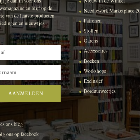
ijf je dan in voor ons
Nieuw in de Winkel
wsmagazine en blijf op de
Needlework Marketplace 2
te van de laatste producten,
Patronen
iedingen en nieuwtjes.
Stoffen
Garens
Accessoires
Boeken
Workshops
Exclusief
Borduurweetjes
es ons blog
lg ons op facebook