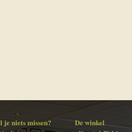
l je niets missen?
De winkel