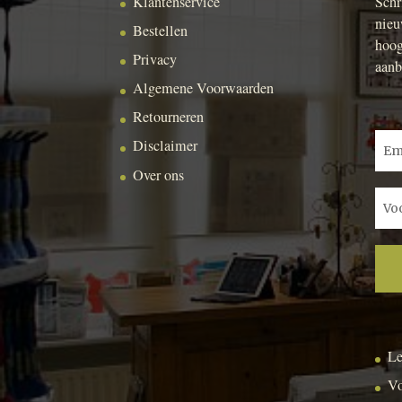
Klantenservice
Schr
nieu
Bestellen
hoog
Privacy
aanb
Algemene Voorwaarden
Retourneren
Disclaimer
Over ons
Le
Vo