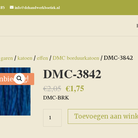
info@dehandwerkboetiek.nl
285
garen
katoen
effen
DMC borduurkatoen
/
/
/
/
/ DMC-3842
DMC-3842
nbieding!
€
1,75
Oorspronkelijke
Huidige
€
2,05
prijs
prijs
DMC-BRK
was:
is:
€2,05.
€1,75.
DMC-
Toevoegen aan win
3842
aantal