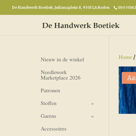
De Handwerk Boetiek, Julianaplein 8, 9301 LA Roden
050 5016
Home
Nieuw in de winkel
Needlework
Marketplace 2026
Aa
Patronen
Stoffen
Garens
Accessoires