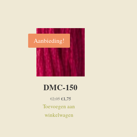
Aanbieding!
DMC-150
Oorspronkelijke
€
1,75
Huidige
€
2,05
prijs
prijs
Toevoegen aan
was:
is:
winkelwagen
€2,05.
€1,75.