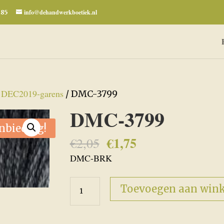
info@dehandwerkboetiek.nl
285
DEC2019-garens
/
/ DMC-3799
DMC-3799
nbieding!
€
1,75
Oorspronkelijke
Huidige
€
2,05
prijs
prijs
DMC-BRK
was:
is:
€2,05.
€1,75.
DMC-
Toevoegen aan win
3799
aantal