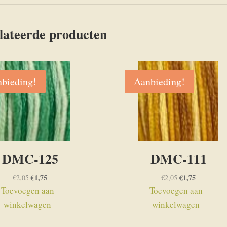
lateerde producten
bieding!
Aanbieding!
DMC-125
DMC-111
Oorspronkelijke
€
1,75
Huidige
Oorspronkelijke
€
1,75
Huidige
€
2,05
€
2,05
prijs
prijs
prijs
prijs
Toevoegen aan
Toevoegen aan
was:
is:
was:
is:
winkelwagen
winkelwagen
€2,05.
€1,75.
€2,05.
€1,75.