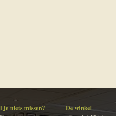
l je niets missen?
De winkel