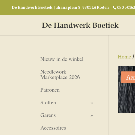
De Handwerk Boetiek, Julianaplein 8, 9301 LA Roden
050 5016
Home
Nieuw in de winkel
Needlework
Marketplace 2026
Aa
Patronen
Stoffen
Garens
Accessoires