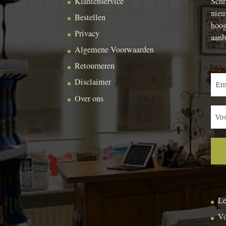
Klantenservice
Schr
nieu
Bestellen
hoog
Privacy
aanb
Algemene Voorwaarden
Retourneren
Disclaimer
Over ons
Le
Vo