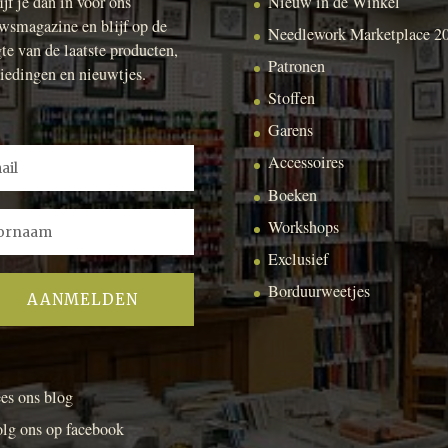
ijf je dan in voor ons
Nieuw in de Winkel
wsmagazine en blijf op de
Needlework Marketplace 2
te van de laatste producten,
Patronen
iedingen en nieuwtjes.
Stoffen
Garens
Accessoires
Boeken
Workshops
Exclusief
Borduurweetjes
es ons blog
lg ons op facebook