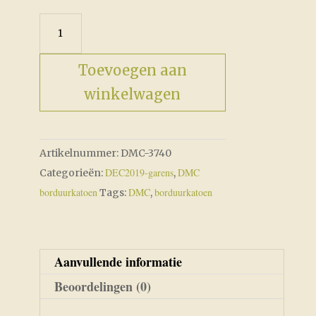
was:
is:
€2,05.
€1,75.
DMC-
3740
aantal
Toevoegen aan
winkelwagen
Artikelnummer:
DMC-3740
DEC2019-garens
DMC
Categorieën:
,
borduurkatoen
DMC
borduurkatoen
Tags:
,
Aanvullende informatie
Beoordelingen (0)