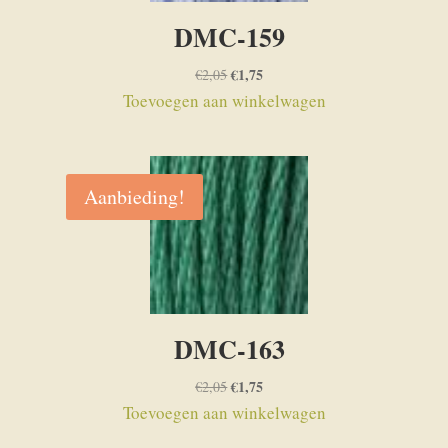
DMC-159
Oorspronkelijke
€
1,75
Huidige
€
2,05
prijs
prijs
Toevoegen aan winkelwagen
was:
is:
€2,05.
€1,75.
Aanbieding!
DMC-163
Oorspronkelijke
€
1,75
Huidige
€
2,05
prijs
prijs
Toevoegen aan winkelwagen
was:
is: