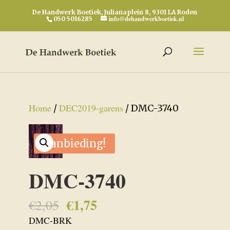
De Handwerk Boetiek, Julianaplein 8, 9301 LA Roden
info@dehandwerkboetiek.nl
050 5016285
Home
DEC2019-garens
/
/ DMC-3740
Aanbieding!
DMC-3740
€
1,75
Oorspronkelijke
Huidige
€
2,05
prijs
prijs
DMC-BRK