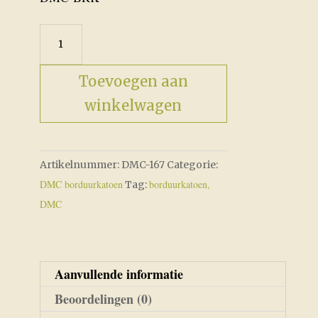
was:
is:
€2,05.
€1,75.
DMC-
167
aantal
Toevoegen aan
winkelwagen
Artikelnummer:
DMC-167
Categorie:
DMC borduurkatoen
borduurkatoen,
Tag:
DMC
Aanvullende informatie
Beoordelingen (0)