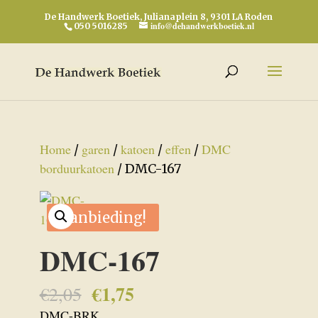
De Handwerk Boetiek, Julianaplein 8, 9301 LA Roden
info@dehandwerkboetiek.nl
050 5016285
Home
garen
katoen
effen
DMC
/
/
/
/
borduurkatoen
/ DMC-167
Aanbieding!
DMC-167
€
1,75
Oorspronkelijke
Huidige
€
2,05
prijs
prijs
DMC-BRK