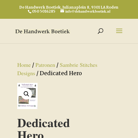
De Handwerk Boetiek, Julianaplein 8, 9301 LA Roden
info@dehandwerkboetiek.nl
050 5016285
Home
Patronen
Sambrie Stitches
/
/
Designs
/ Dedicated Hero
Dedicated
Hero