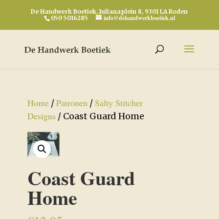
De Handwerk Boetiek, Julianaplein 8, 9301 LA Roden
info@dehandwerkboetiek.nl
050 5016285
Home
Patronen
Salty Stitcher
/
/
Designs
/ Coast Guard Home
Coast Guard
Home