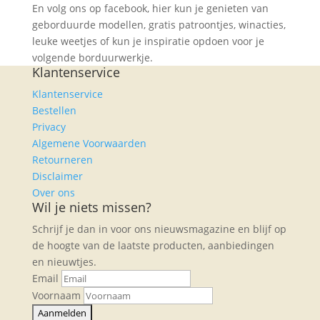
En volg ons op facebook, hier kun je genieten van
geborduurde modellen, gratis patroontjes, winacties,
leuke weetjes of kun je inspiratie opdoen voor je
volgende borduurwerkje.
Klantenservice
Klantenservice
Bestellen
Privacy
Algemene Voorwaarden
Retourneren
Disclaimer
Over ons
Wil je niets missen?
Schrijf je dan in voor ons nieuwsmagazine en blijf op
de hoogte van de laatste producten, aanbiedingen
en nieuwtjes.
Email
Voornaam