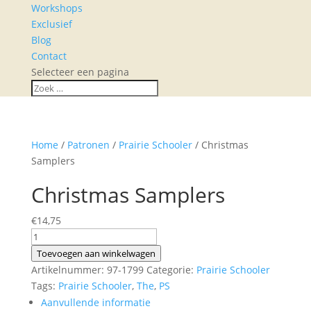
Workshops
Exclusief
Blog
Contact
Selecteer een pagina
Home
/
Patronen
/
Prairie Schooler
/ Christmas
Samplers
Christmas Samplers
€
14,75
Christmas
Samplers
Toevoegen aan winkelwagen
aantal
Artikelnummer:
97-1799
Categorie:
Prairie Schooler
Tags:
Prairie Schooler
,
The
,
PS
Aanvullende informatie