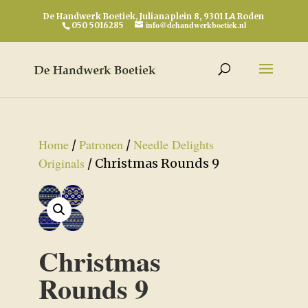
De Handwerk Boetiek, Julianaplein 8, 9301 LA Roden
info@dehandwerkboetiek.nl
050 5016285
Home
Patronen
Needle Delights
/
/
Originals
/ Christmas Rounds 9
Christmas
Rounds 9