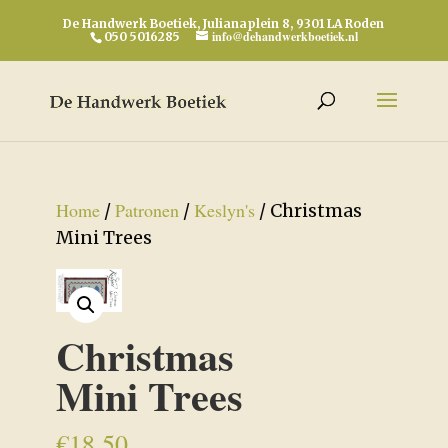
De Handwerk Boetiek, Julianaplein 8, 9301 LA Roden
info@dehandwerkboetiek.nl
050 5016285
Home
Patronen
Keslyn's
/
/
/ Christmas
Mini Trees
Christmas
Mini Trees
€
18,50