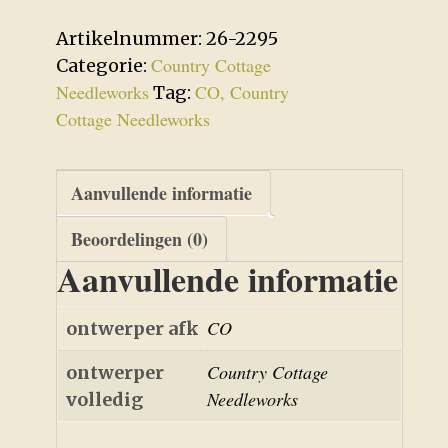
-
Cranberry
Artikelnummer:
26-2295
Stand
Country Cottage
Categorie:
aantal
Needleworks
CO, Country
Tag:
Cottage Needleworks
Aanvullende informatie
Beoordelingen (0)
Aanvullende informatie
CO
ontwerper afk
Country Cottage
ontwerper
Needleworks
volledig