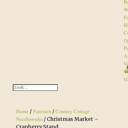
B
W
Ex
B
C
O
P
A
V
€
Home
Patronen
Country Cottage
/
/
Needleworks
/ Christmas Market –
Cranberry Stand