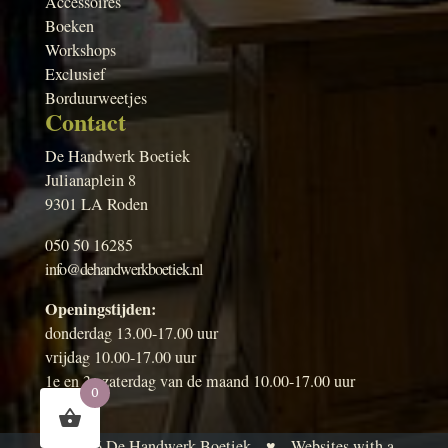
Accessoires
Boeken
Workshops
Exclusief
Borduurweetjes
Contact
De Handwerk Boetiek
Julianaplein 8
9301 LA Roden
050 50 16285
info@dehandwerkboetiek.nl
Openingstijden:
donderdag 13.00-17.00 uur
vrijdag 10.00-17.00 uur
1e en 3e zaterdag van de maand 10.00-17.00 uur
0
© 2026
De Handwerk Boetiek
♥
Websites with a