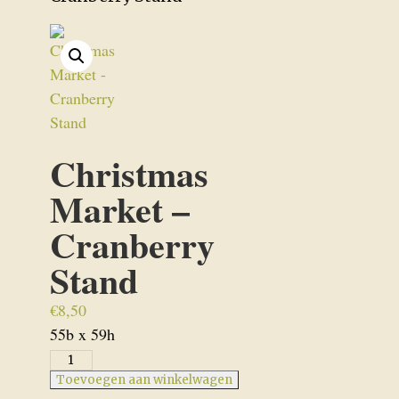
Christmas
Market –
Cranberry
Stand
€
8,50
55b x 59h
Christmas
Market
Toevoegen aan winkelwagen