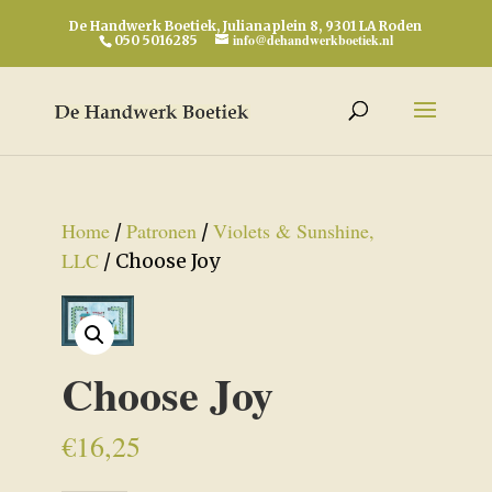
De Handwerk Boetiek, Julianaplein 8, 9301 LA Roden
info@dehandwerkboetiek.nl
050 5016285
Home
Patronen
Violets & Sunshine,
/
/
LLC
/ Choose Joy
Choose Joy
€
16,25